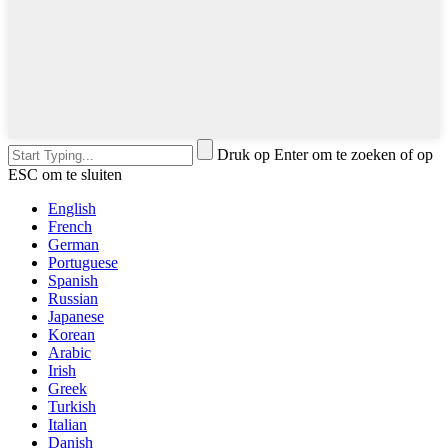
Druk op Enter om te zoeken of op
ESC om te sluiten
English
French
German
Portuguese
Spanish
Russian
Japanese
Korean
Arabic
Irish
Greek
Turkish
Italian
Danish