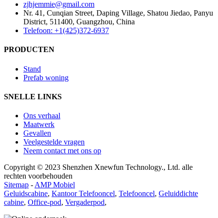
zjhjemmie@gmail.com
Nr. 41, Cunqian Street, Daping Village, Shatou Jiedao, Panyu
District, 511400, Guangzhou, China
Telefoon: +1(425)372-6937
PRODUCTEN
Stand
Prefab woning
SNELLE LINKS
Ons verhaal
Maatwerk
Gevallen
Veelgestelde vragen
Neem contact met ons op
Copyright © 2023 Shenzhen Xnewfun Technology., Ltd. alle
rechten voorbehouden
Sitemap
-
AMP Mobiel
Geluidscabine
,
Kantoor Telefooncel
,
Telefooncel
,
Geluiddichte
cabine
,
Office-pod
,
Vergaderpod
,