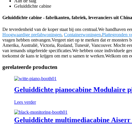
Aan de slag
Geluiddichte cabine
Geluiddichte cabine - fabrikanten, fabriek, leveranciers uit Chin
De tevredenheid van de koper staat bij ons centraal.We handhaven een
Hoogwaardige prefabwoningen
,
Containerwoningen
,
Plattegronden v
vragen hebben ontvangen.Vergeet niet op te merken dat er monsters b
Amerika, Australië, Victoria, Rusland, Tunesië, Vancouver. Mocht een 
van iemands uitgebreide specificaties.We hebben onze individuele ge
toekomst de kans te krijgen om met u samen te werken.Welkom om een ​
gerelateerde producten
Geluiddichte pianocabine Modulaire p
Lees verder
Geluiddichte multimediacabine Aiserr