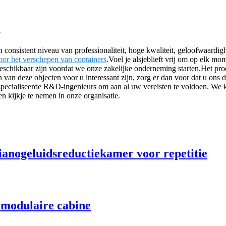
a
 consistent niveau van professionaliteit, hoge kwaliteit, geloofwaardi
oor het verschepen van containers
.Voel je alsjeblieft vrij om op elk 
eschikbaar zijn voordat we onze zakelijke onderneming starten.Het pro
van deze objecten voor u interessant zijn, zorg er dan voor dat u ons 
specialiseerde R&D-ingenieurs om aan al uw vereisten te voldoen. We k
​kijkje te nemen in onze organisatie.
ianogeluidsreductiekamer voor repetitie
 modulaire cabine