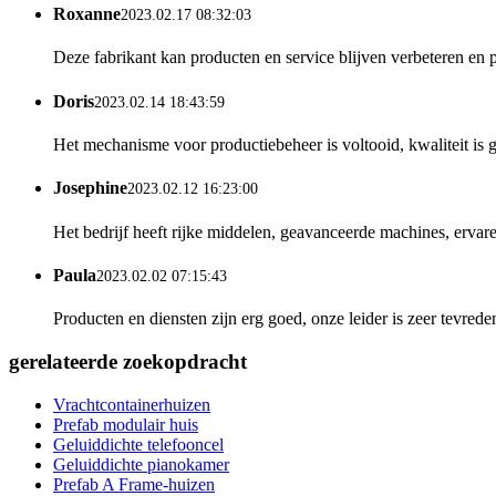
Roxanne
2023.02.17 08:32:03
Deze fabrikant kan producten en service blijven verbeteren en 
Doris
2023.02.14 18:43:59
Het mechanisme voor productiebeheer is voltooid, kwaliteit is
Josephine
2023.02.12 16:23:00
Het bedrijf heeft rijke middelen, geavanceerde machines, ervare
Paula
2023.02.02 07:15:43
Producten en diensten zijn erg goed, onze leider is zeer tevred
gerelateerde zoekopdracht
Vrachtcontainerhuizen
Prefab modulair huis
Geluiddichte telefooncel
Geluiddichte pianokamer
Prefab A Frame-huizen